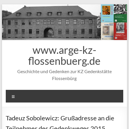
Zum
Inhalt
springen
www.arge-kz-
flossenbuerg.de
Geschichte und Gedenken zur KZ Gedenkstätte
Flossenbürg
Menü
Tadeuz Sobolewicz: Grußadresse an die
Teilnehmer des Gedenkweges 2015