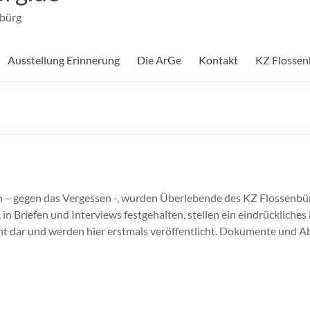
nbürg
Ausstellung Erinnerung
Die ArGe
Kontakt
KZ Flossen
n – gegen das Vergessen -, wurden Überlebende des KZ Flossenbü
 in Briefen und Interviews festgehalten, stellen ein eindrücklich
t dar und werden hier erstmals veröffentlicht. Dokumente und 