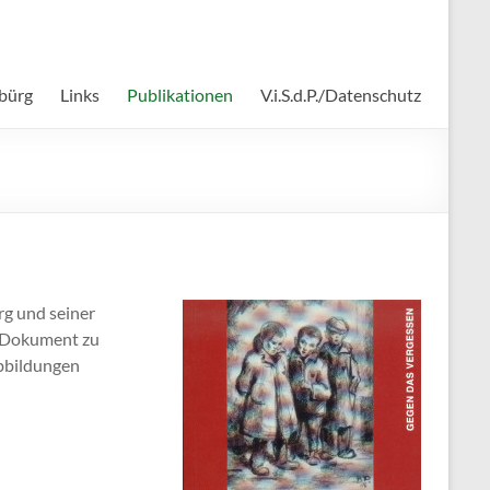
bürg
Links
Publikationen
V.i.S.d.P./Datenschutz
rg und seiner
es Dokument zu
Abbildungen